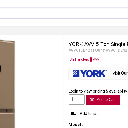
YORK AVV 5 Ton Single 
AVV61DE421
|
Our# AVV61DE42
Air Handlers
AVV
Visit O
Login
to view pricing & availabilty
add_shopping_cart
Add to Cart
playlist_add
Add to list
Model
: