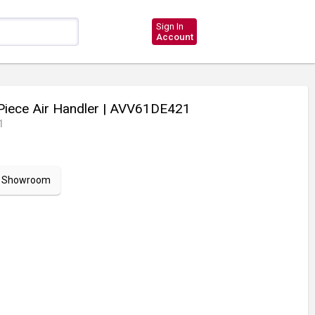
Sign In
Account
Piece Air Handler
| AVV61DE421
1
ur Showroom