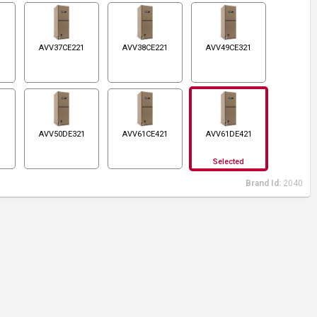
1
AVV37CE221
AVV38CE221
AVV49CE321
1
AVV50DE321
AVV61CE421
AVV61DE421
Selected
Brand Id:
2040