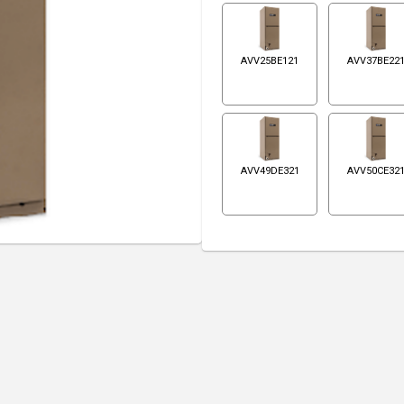
AVV25BE121
AVV37BE22
AVV49DE321
AVV50CE32